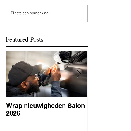
Plaats een opmerking...
Featured Posts
Wrap nieuwigheden Salon
Wat is PPF
2026
lakbeschermi
waarom is het 
BC Signature