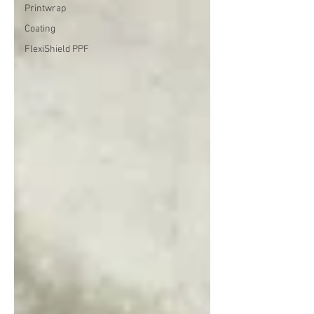
Printwrap
Coating
FlexiShield PPF