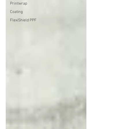
Printwrap
Coating
FlexiShield PPF