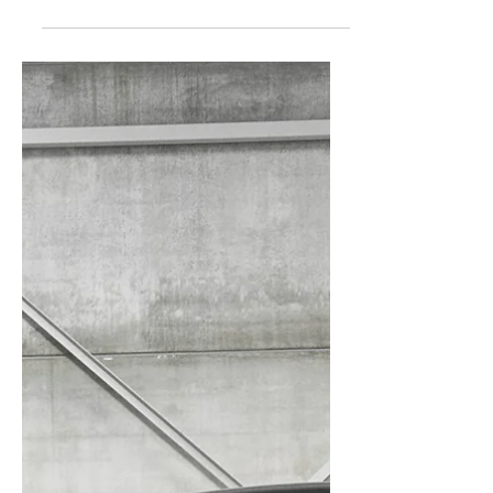
23 mrt 2023
Porsche 911 Targa 4 GTS with a
full XPEL Ultimate Plus PPF
protection
Porsche 911 Targa 4 GTS with a full XPEL
Ultimate Plus PPF protection