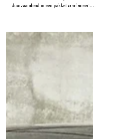
STEALTH protection
De BMW ix1 is een opmerkelijke
elektrische SUV die luxe, prestaties en
duurzaamheid in één pakket combineert.
Met zijn strakke lijnen en...