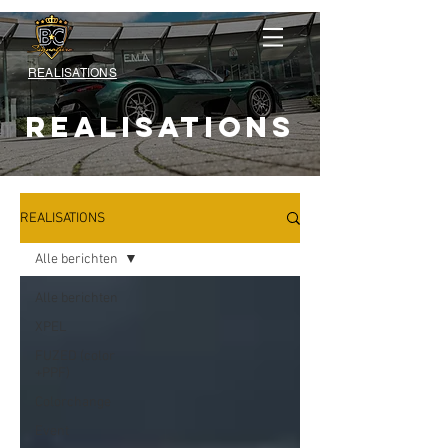
REALISATIONS
REALISATIONS
REALISATIONS
Alle berichten
Alle berichten
XPEL
FUZED (color
+PPF)
Colorchange
Event