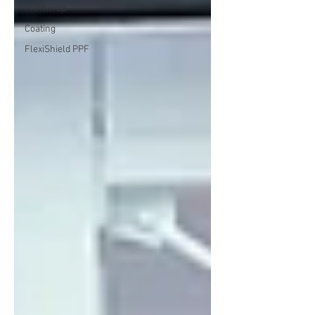
Printwrap
Coating
FlexiShield PPF