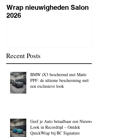
Wrap nieuwigheden Salon
Wat is PPF
2026
lakbeschermi
waarom is het 
BC Signature
Recent Posts
BMW iX3 beschermd met Matte
PPF: de ultieme bescherming mét
een exclusieve look
Geef je Auto betaalbaar een Nieuwe
Look in Recordtijd – Ontdek
QuickWrap bij BC Signature