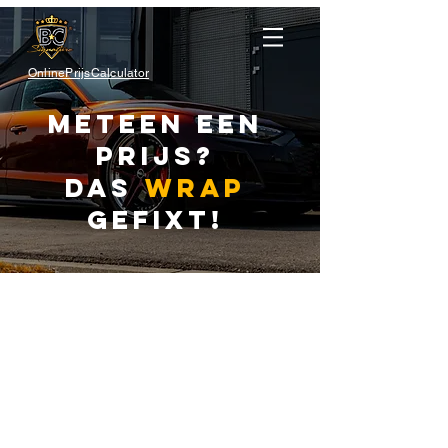
OnlinePrijsCalculator
METEEN EEN
PRIJS?
DAS
WRAP
GEFIXT!