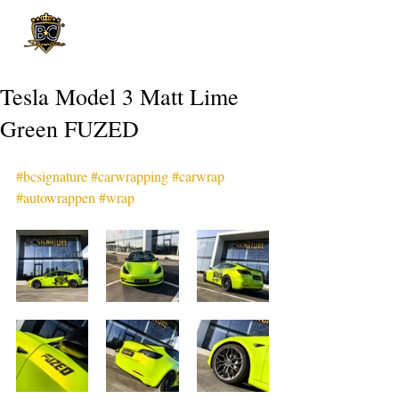
Post
Tesla Model 3 Matt Lime
Green FUZED
#bcsignature
#carwrapping
#carwrap
#autowrappen
#wrap