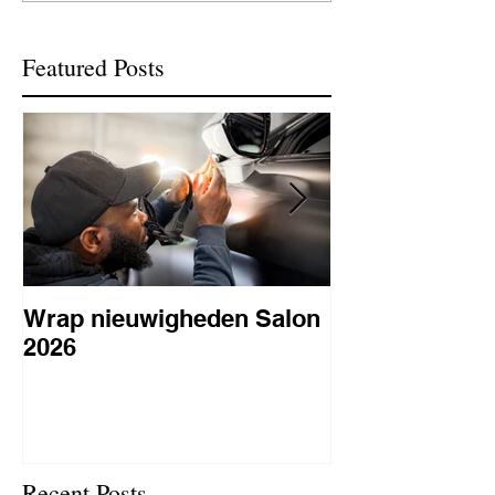
Featured Posts
Wrap nieuwigheden Salon
Wat is PPF
2026
lakbeschermi
waarom is het 
BC Signature
Recent Posts