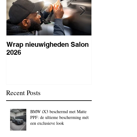
Wrap nieuwigheden Salon
Wat is PPF
2026
lakbeschermi
waarom is het 
BC Signature
Recent Posts
BMW iX3 beschermd met Matte
PPF: de ultieme bescherming mét
een exclusieve look