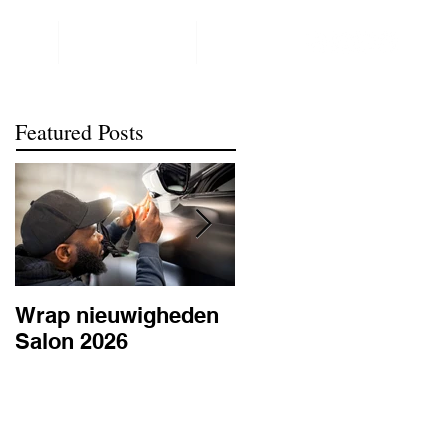
NTACT
REALISATIONS
meer
Featured Posts
Wrap nieuwigheden
Wat is PPF
Salon 2026
lakbescherming en
waarom is het
belangrijk? | BC
Signature Antwerpe