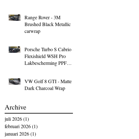
Range Rover - 3M
Brushed Black Metallic
carwrap
Porsche Turbo S Cabrio -
Flexishield WSH Pro
Lakbescherming PPF
Wrap
VW Golf 8 GTI - Matte
Dark Charcoal Wrap
Archive
juli 2026
(1)
1 post
februari 2026
(1)
1 post
januari 2026
(1)
1 post