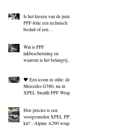
Is het kiezen van de juiste
PPF‑folie een technisch
besluit of een
marketingkeuze?
Wat is PPF
lakbescherming en
waarom is het belangrijk?
| BC Signature Antwerpen
🖤 Een icoon in stilte: de
Mercedes G580, nu in
XPEL Stealth PPF Wrap
Hoe precies is een
voorgesneden XPEL PPF
kit? - Alpine A290 wrap