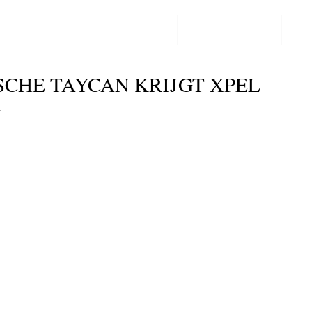
PPF LAKBESCHERMING
COLORCHANGE
CO
Post
SCHE TAYCAN KRIJGT XPEL
G