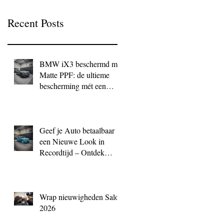
Recent Posts
BMW iX3 beschermd met
Matte PPF: de ultieme
bescherming mét een
exclusieve look
Geef je Auto betaalbaar
een Nieuwe Look in
Recordtijd – Ontdek
QuickWrap bij BC
Signature
Wrap nieuwigheden Salon
2026