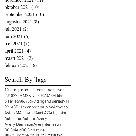
oktober 2021
(10)
10 posts
september 2021
(10)
10 posts
augustus 2021
(8)
8 posts
juli 2021
(2)
2 posts
juni 2021
(6)
6 posts
mei 2021
(7)
7 posts
april 2021
(4)
4 posts
maart 2021
(2)
2 posts
februari 2021
(6)
6 posts
Search By Tags
10 jaar garantie
2 move machines
2018
27
2MM
2wrap
30
370Z
3M
3d
4C
5 serie
640
640d
7
7 dingen
8 series
911
991
ASBL
Accentwrap
Alpina
Artwrap
Aston MArtin
Audi
Audi A7
Autojunior
Autosalon
Autumn
Avery
Avery Dennison
Avery denisson
BC Shield
BC Signature