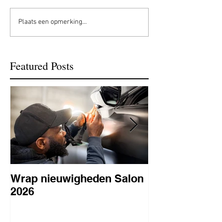
Plaats een opmerking...
Featured Posts
Wrap nieuwigheden Salon
Wat is PPF
2026
lakbeschermi
waarom is het 
BC Signature