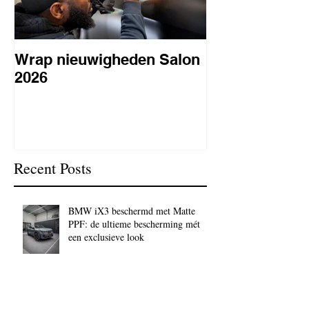
Wrap nieuwigheden Salon
Wat is PPF
2026
lakbeschermi
waarom is het 
BC Signature
Recent Posts
BMW iX3 beschermd met Matte
PPF: de ultieme bescherming mét
een exclusieve look