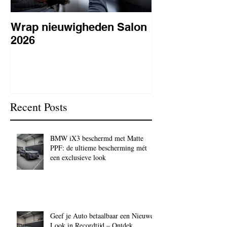
Wrap nieuwigheden Salon
Wat is PPF
2026
lakbeschermi
waarom is het 
BC Signature
Recent Posts
BMW iX3 beschermd met Matte
PPF: de ultieme bescherming mét
een exclusieve look
Geef je Auto betaalbaar een Nieuwe
Look in Recordtijd – Ontdek