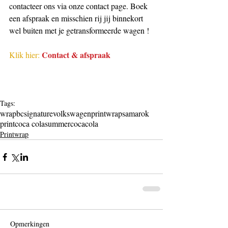
contacteer ons via onze contact page. Boek 
een afspraak en misschien rij jij binnekort 
wel buiten met je getransformeerde wagen !
Contact & afspraak
Klik hier:
Tags:
wrap
bcsignature
volkswagen
printwraps
amarok
print
coca cola
summer
coca
cola
Printwrap
Opmerkingen