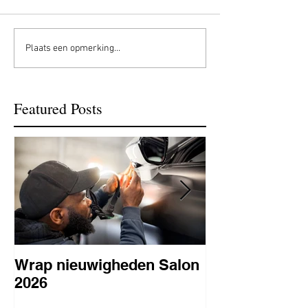
Plaats een opmerking...
Featured Posts
Wrap nieuwigheden Salon
Wat is PPF
2026
lakbeschermi
waarom is het 