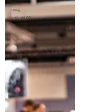
Printwrap
Coating
FlexiShield PPF