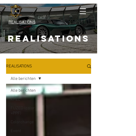
REALISATIONS
REALISATIONS
REALISATIONS
Alle berichten
Alle berichten
XPEL
FUZED (color
+PPF)
Colorchange
Event