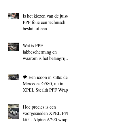
Is het kiezen van de juiste
PPF‑folie een technisch
besluit of een
marketingkeuze?
Wat is PPF
lakbescherming en
waarom is het belangrijk?
| BC Signature Antwerpen
🖤 Een icoon in stilte: de
Mercedes G580, nu in
XPEL Stealth PPF Wrap
Hoe precies is een
voorgesneden XPEL PPF
kit? - Alpine A290 wrap