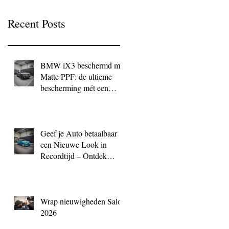
Recent Posts
BMW iX3 beschermd met
Matte PPF: de ultieme
bescherming mét een
exclusieve look
Geef je Auto betaalbaar
een Nieuwe Look in
Recordtijd – Ontdek
QuickWrap bij BC
Signature
Wrap nieuwigheden Salon
2026