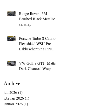
Range Rover - 3M
Brushed Black Metallic
carwrap
Porsche Turbo S Cabrio -
Flexishield WSH Pro
Lakbescherming PPF
Wrap
VW Golf 8 GTI - Matte
Dark Charcoal Wrap
Archive
juli 2026
(1)
1 post
februari 2026
(1)
1 post
januari 2026
(1)
1 post