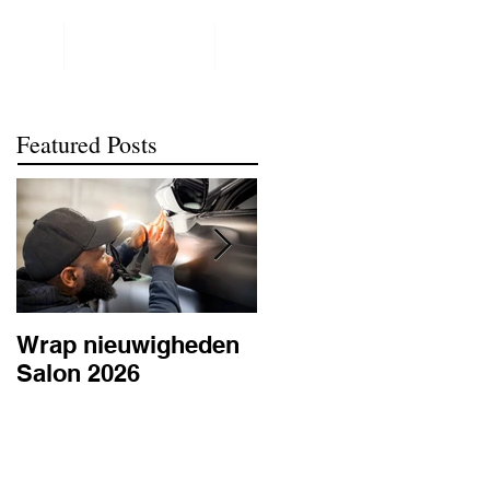
NTACT
REALISATIONS
meer
Featured Posts
Wrap nieuwigheden
Wat is PPF
Salon 2026
lakbescherming en
waarom is het
belangrijk? | BC
Signature Antwerpe