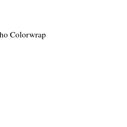
PPF LAKBESCHERMING
COLORCHANGE
CO
Post
cho Colorwrap