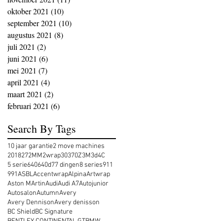
oktober 2021
(10)
10 posts
september 2021
(10)
10 posts
augustus 2021
(8)
8 posts
juli 2021
(2)
2 posts
juni 2021
(6)
6 posts
mei 2021
(7)
7 posts
april 2021
(4)
4 posts
maart 2021
(2)
2 posts
februari 2021
(6)
6 posts
Search By Tags
10 jaar garantie
2 move machines
2018
27
2MM
2wrap
30
370Z
3M
3d
4C
5 serie
640
640d
7
7 dingen
8 series
911
991
ASBL
Accentwrap
Alpina
Artwrap
Aston MArtin
Audi
Audi A7
Autojunior
Autosalon
Autumn
Avery
Avery Dennison
Avery denisson
BC Shield
BC Signature