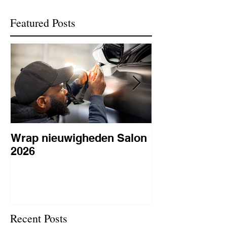
Featured Posts
Wrap nieuwigheden Salon
Wat is PPF
2026
lakbeschermi
waarom is het 
BC Signature
Recent Posts