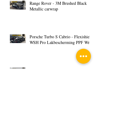
Range Rover - 3M Brushed Black
Metallic carwrap
Porsche Turbo S Cabrio - Flexishield
WSH Pro Lakbescherming PPF Wrap
VW Golf 8 GTI - Matte Dark
Charcoal Wrap
Archive
juli 2026
(1)
1 post
februari 2026
(1)
1 post
januari 2026
(1)
1 post