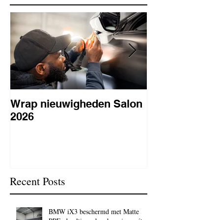
Wrap nieuwigheden Salon
Wat is PPF
2026
lakbeschermi
waarom is het 
BC Signature
Recent Posts
BMW iX3 beschermd met Matte