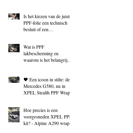
Is het kiezen van de juiste
PPF‑folie een technisch
besluit of een
marketingkeuze?
Wat is PPF
lakbescherming en
waarom is het belangrijk?
| BC Signature Antwerpen
🖤 Een icoon in stilte: de
Mercedes G580, nu in
XPEL Stealth PPF Wrap
Hoe precies is een
voorgesneden XPEL PPF
kit? - Alpine A290 wrap