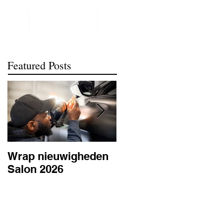
NTACT
REALISATIONS
meer
Featured Posts
Wrap nieuwigheden
Wat is PPF
Salon 2026
lakbescherming en
waarom is het
belangrijk? | BC
Signature Antwerpe