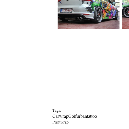
Tags:
Carwrap
Golf
urban
tattoo
Printwrap