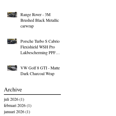
Range Rover - 3M
Brushed Black Metallic
carwrap
Porsche Turbo S Cabrio -
Flexishield WSH Pro
Lakbescherming PPF
Wrap
VW Golf 8 GTI - Matte
Dark Charcoal Wrap
Archive
juli 2026
(1)
1 post
februari 2026
(1)
1 post
januari 2026
(1)
1 post