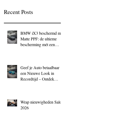
Recent Posts
BMW iX3 beschermd met
Matte PPF: de ultieme
bescherming mét een
exclusieve look
Geef je Auto betaalbaar
een Nieuwe Look in
Recordtijd – Ontdek
QuickWrap bij BC
Signature
Wrap nieuwigheden Salon
2026