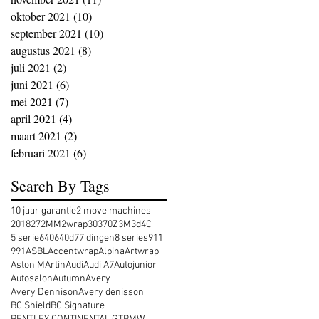
oktober 2021
(10)
10 posts
september 2021
(10)
10 posts
augustus 2021
(8)
8 posts
juli 2021
(2)
2 posts
juni 2021
(6)
6 posts
mei 2021
(7)
7 posts
april 2021
(4)
4 posts
maart 2021
(2)
2 posts
februari 2021
(6)
6 posts
Search By Tags
10 jaar garantie
2 move machines
2018
27
2MM
2wrap
30
370Z
3M
3d
4C
5 serie
640
640d
7
7 dingen
8 series
911
991
ASBL
Accentwrap
Alpina
Artwrap
Aston MArtin
Audi
Audi A7
Autojunior
Autosalon
Autumn
Avery
Avery Dennison
Avery denisson
BC Shield
BC Signature