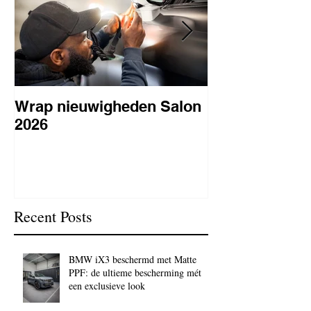
Wrap nieuwigheden Salon
Wat is PPF
2026
lakbeschermi
waarom is het 
BC Signature
Recent Posts
BMW iX3 beschermd met Matte
PPF: de ultieme bescherming mét
een exclusieve look