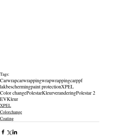
Tags:
Carwrap
carwrapping
wrap
wrapping
car
ppf
lakbescherming
paint protection
XPEL
Color change
Polestar
Kleurverandering
Polestar 2
EV
Kleur
XPEL
Colorchange
Coating