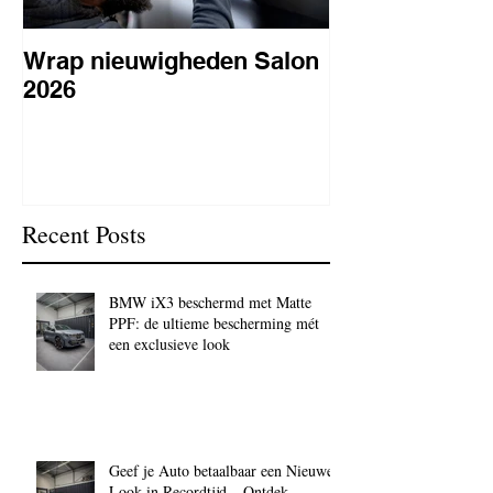
Wrap nieuwigheden Salon
Wat is PPF
2026
lakbeschermi
waarom is het 
BC Signature
Recent Posts
BMW iX3 beschermd met Matte
PPF: de ultieme bescherming mét
een exclusieve look
Geef je Auto betaalbaar een Nieuwe
Look in Recordtijd – Ontdek