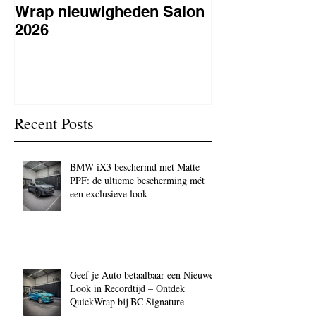
Wrap nieuwigheden Salon
Wat is PPF
2026
lakbeschermi
waarom is het 
BC Signature
Recent Posts
BMW iX3 beschermd met Matte
PPF: de ultieme bescherming mét
een exclusieve look
Geef je Auto betaalbaar een Nieuwe
Look in Recordtijd – Ontdek
QuickWrap bij BC Signature