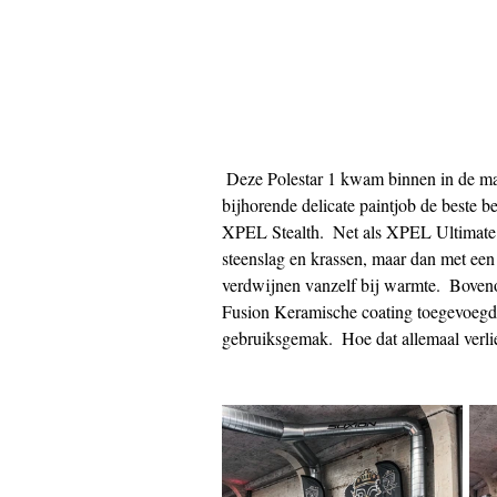
 Deze Polestar 1 kwam binnen in de matte Magnesium kleur.  Om de volledige carbon body en 
bijhorende delicate paintjob de beste 
XPEL Stealth.  Net als XPEL Ultimate 
steenslag en krassen, maar dan met een 
verdwijnen vanzelf bij warmte.  Bove
Fusion Keramische coating toegevoegd. 
gebruiksgemak.  Hoe dat allemaal verlie