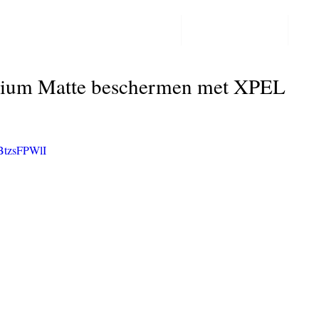
PPF LAKBESCHERMING
COLORCHANGE
CO
Post
um Matte beschermen met XPEL
BtzsFPWlI