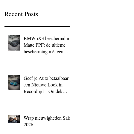
Recent Posts
BMW iX3 beschermd met
Matte PPF: de ultieme
bescherming mét een
exclusieve look
Geef je Auto betaalbaar
een Nieuwe Look in
Recordtijd – Ontdek
QuickWrap bij BC
Signature
Wrap nieuwigheden Salon
2026