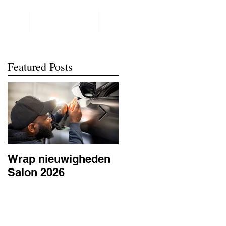
NTACT
REALISATIONS
meer
Featured Posts
Wrap nieuwigheden
Wat is PPF
Salon 2026
lakbescherming en
waarom is het
belangrijk? | BC
Signature Antwerpe