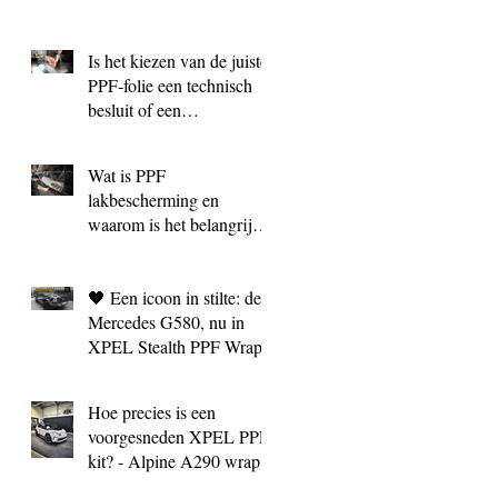
Is het kiezen van de juiste
PPF‑folie een technisch
besluit of een
marketingkeuze?
Wat is PPF
lakbescherming en
waarom is het belangrijk?
| BC Signature Antwerpen
🖤 Een icoon in stilte: de
Mercedes G580, nu in
XPEL Stealth PPF Wrap
Hoe precies is een
voorgesneden XPEL PPF
kit? - Alpine A290 wrap