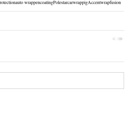
rotection
auto wrappen
coating
Polestar
carwrappig
Accentwrap
fusion