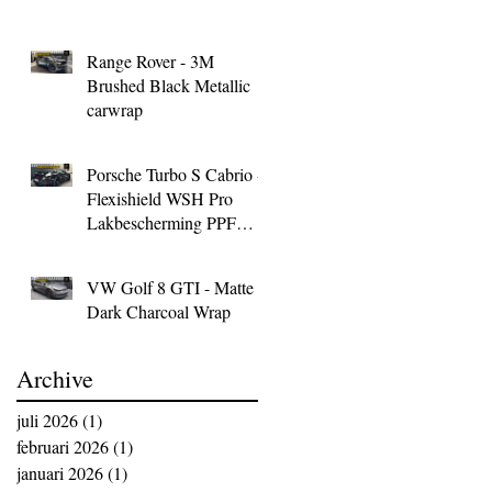
Range Rover - 3M
Brushed Black Metallic
carwrap
Porsche Turbo S Cabrio -
Flexishield WSH Pro
Lakbescherming PPF
Wrap
VW Golf 8 GTI - Matte
Dark Charcoal Wrap
Archive
juli 2026
(1)
1 post
februari 2026
(1)
1 post
januari 2026
(1)
1 post