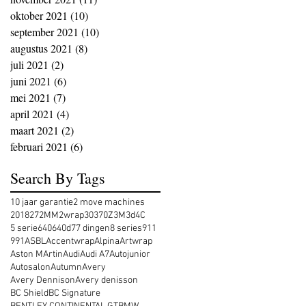
oktober 2021
(10)
10 posts
september 2021
(10)
10 posts
augustus 2021
(8)
8 posts
juli 2021
(2)
2 posts
juni 2021
(6)
6 posts
mei 2021
(7)
7 posts
april 2021
(4)
4 posts
maart 2021
(2)
2 posts
februari 2021
(6)
6 posts
Search By Tags
10 jaar garantie
2 move machines
2018
27
2MM
2wrap
30
370Z
3M
3d
4C
5 serie
640
640d
7
7 dingen
8 series
911
991
ASBL
Accentwrap
Alpina
Artwrap
Aston MArtin
Audi
Audi A7
Autojunior
Autosalon
Autumn
Avery
Avery Dennison
Avery denisson
BC Shield
BC Signature