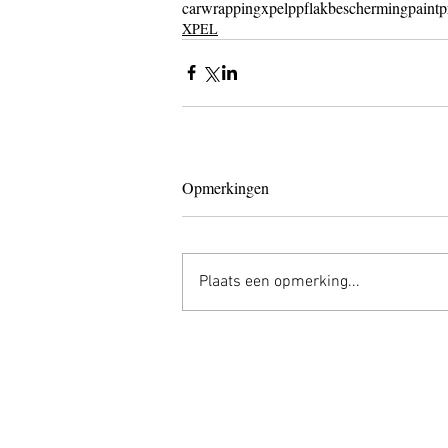
carwrapping
xpel
ppf
lakbescherming
paintp
XPEL
Opmerkingen
Plaats een opmerking...