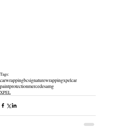
Tags:
carwrapping
bcsignature
wrapping
xpel
car
paintprotection
mercedes
amg
XPEL