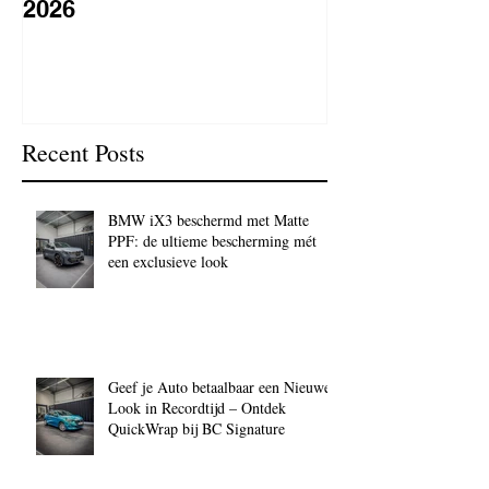
2026
lakbeschermi
waarom is het 
BC Signature
Recent Posts
BMW iX3 beschermd met Matte
PPF: de ultieme bescherming mét
een exclusieve look
Geef je Auto betaalbaar een Nieuwe
Look in Recordtijd – Ontdek
QuickWrap bij BC Signature