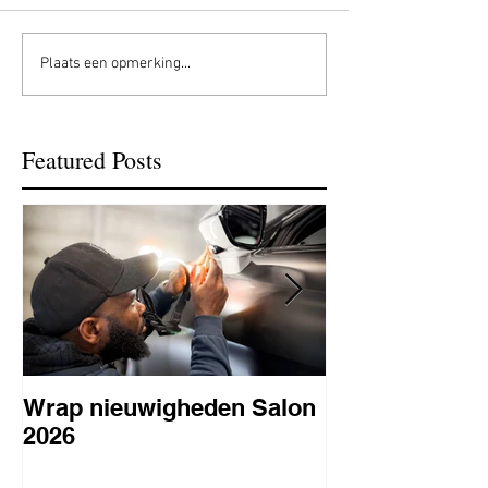
Plaats een opmerking...
Featured Posts
Wrap nieuwigheden Salon
Wat is PPF
2026
lakbeschermi
waarom is het 