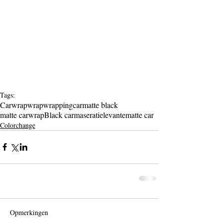
Tags:
Carwrap
wrap
wrapping
car
matte black
matte carwrap
Black car
maseratie
levante
matte car
Colorchange
Opmerkingen