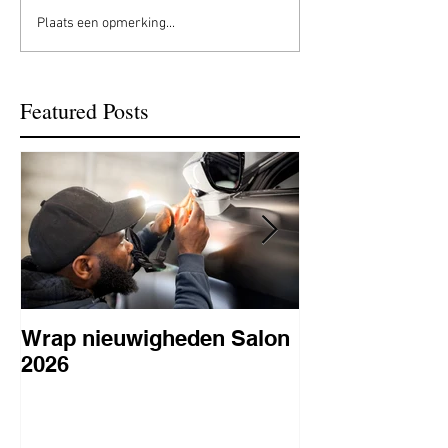
Plaats een opmerking...
Featured Posts
Wrap nieuwigheden Salon
Wat is PPF
2026
lakbeschermi
waarom is het 
BC Signature