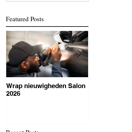
Featured Posts
Wrap nieuwigheden Salon
Wat is PPF
2026
lakbeschermi
waarom is het 
BC Signature