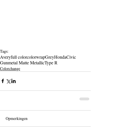
Tags:
Avery
full color
colorwrap
Grey
Honda
Civic
Gunmetal Matte Metallic
Type R
Colorchange
Opmerkingen