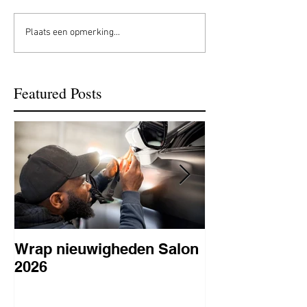
Plaats een opmerking...
Featured Posts
Wrap nieuwigheden Salon
Wat is PPF
2026
lakbeschermi
waarom is het 
BC Signature