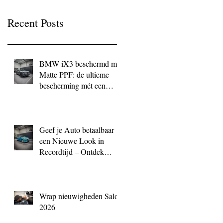
Recent Posts
BMW iX3 beschermd met
Matte PPF: de ultieme
bescherming mét een
exclusieve look
Geef je Auto betaalbaar
een Nieuwe Look in
Recordtijd – Ontdek
QuickWrap bij BC
Signature
Wrap nieuwigheden Salon
2026