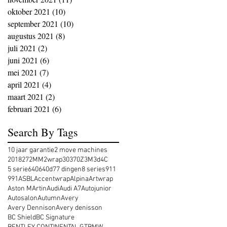
oktober 2021
(10)
10 posts
september 2021
(10)
10 posts
augustus 2021
(8)
8 posts
juli 2021
(2)
2 posts
juni 2021
(6)
6 posts
mei 2021
(7)
7 posts
april 2021
(4)
4 posts
maart 2021
(2)
2 posts
februari 2021
(6)
6 posts
Search By Tags
10 jaar garantie
2 move machines
2018
27
2MM
2wrap
30
370Z
3M
3d
4C
5 serie
640
640d
7
7 dingen
8 series
911
991
ASBL
Accentwrap
Alpina
Artwrap
Aston MArtin
Audi
Audi A7
Autojunior
Autosalon
Autumn
Avery
Avery Dennison
Avery denisson
BC Shield
BC Signature