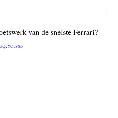
PPF LAKBESCHERMING
COLORCHANGE
CO
Post
etswerk van de snelste Ferrari?
=FXxQcYOu9Xo