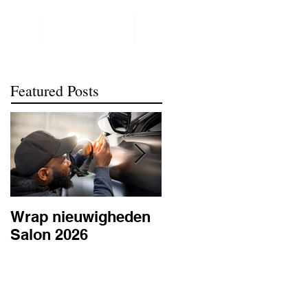
NTACT
REALISATIONS
meer
Featured Posts
Wrap nieuwigheden
Wat is PPF
Salon 2026
lakbescherming en
waarom is het
belangrijk? | BC
Signature Antwerpe