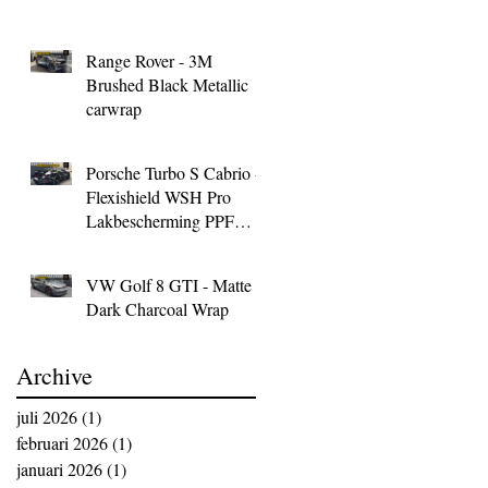
Range Rover - 3M
Brushed Black Metallic
carwrap
Porsche Turbo S Cabrio -
Flexishield WSH Pro
Lakbescherming PPF
Wrap
VW Golf 8 GTI - Matte
Dark Charcoal Wrap
Archive
juli 2026
(1)
1 post
februari 2026
(1)
1 post
januari 2026
(1)
1 post