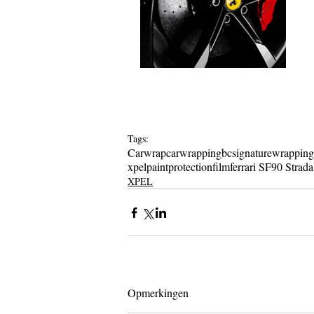
Tags:
Carwrap
carwrapping
bcsignature
wrapping
xpelpaintprotectionfilm
ferrari SF90 Strada
XPEL
Opmerkingen