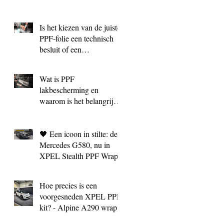
Is het kiezen van de juiste
PPF‑folie een technisch
besluit of een
marketingkeuze?
Wat is PPF
lakbescherming en
waarom is het belangrijk?
| BC Signature Antwerpen
🖤 Een icoon in stilte: de
Mercedes G580, nu in
XPEL Stealth PPF Wrap
Hoe precies is een
voorgesneden XPEL PPF
kit? - Alpine A290 wrap