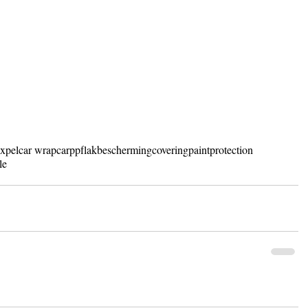
xpel
car wrap
car
ppf
lakbescherming
covering
paintprotection
le