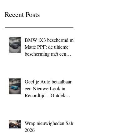
Recent Posts
BMW iX3 beschermd met
Matte PPF: de ultieme
bescherming mét een
exclusieve look
Geef je Auto betaalbaar
een Nieuwe Look in
Recordtijd – Ontdek
QuickWrap bij BC
Signature
Wrap nieuwigheden Salon
2026