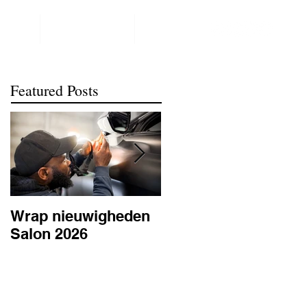
NTACT
REALISATIONS
meer
Featured Posts
Wrap nieuwigheden
Wat is PPF
Salon 2026
lakbescherming en
waarom is het
belangrijk? | BC
Signature Antwerpe