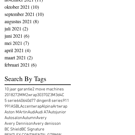
oktober 2021
(10)
10 posts
september 2021
(10)
10 posts
augustus 2021
(8)
8 posts
juli 2021
(2)
2 posts
juni 2021
(6)
6 posts
mei 2021
(7)
7 posts
april 2021
(4)
4 posts
maart 2021
(2)
2 posts
februari 2021
(6)
6 posts
Search By Tags
10 jaar garantie
2 move machines
2018
27
2MM
2wrap
30
370Z
3M
3d
4C
5 serie
640
640d
7
7 dingen
8 series
911
991
ASBL
Accentwrap
Alpina
Artwrap
Aston MArtin
Audi
Audi A7
Autojunior
Autosalon
Autumn
Avery
Avery Dennison
Avery denisson
BC Shield
BC Signature