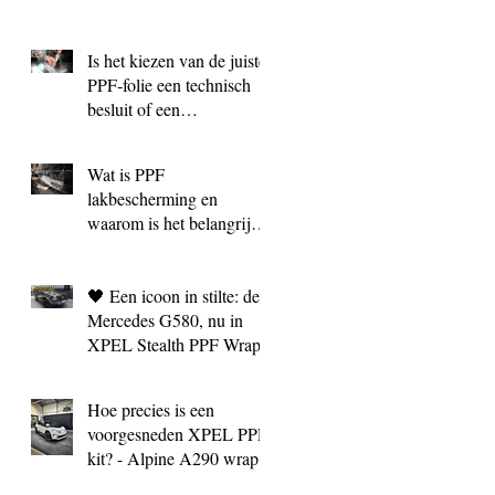
Is het kiezen van de juiste
PPF‑folie een technisch
besluit of een
marketingkeuze?
Wat is PPF
lakbescherming en
waarom is het belangrijk?
| BC Signature Antwerpen
🖤 Een icoon in stilte: de
Mercedes G580, nu in
XPEL Stealth PPF Wrap
Hoe precies is een
voorgesneden XPEL PPF
kit? - Alpine A290 wrap