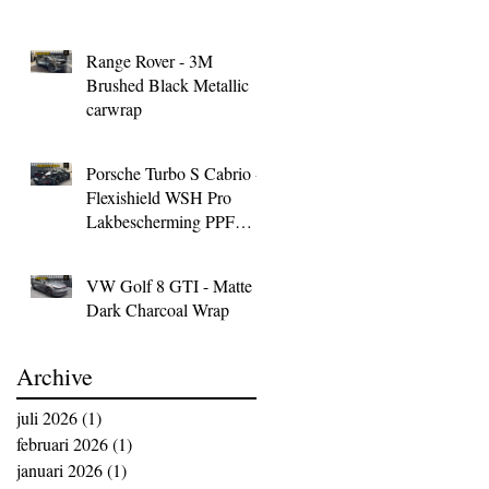
Range Rover - 3M
Brushed Black Metallic
carwrap
Porsche Turbo S Cabrio -
Flexishield WSH Pro
Lakbescherming PPF
Wrap
VW Golf 8 GTI - Matte
Dark Charcoal Wrap
Archive
juli 2026
(1)
1 post
februari 2026
(1)
1 post
januari 2026
(1)
1 post