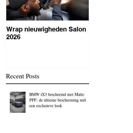
Wrap nieuwigheden Salon
Wat is PPF
2026
lakbeschermi
waarom is het 
BC Signature
Recent Posts
BMW iX3 beschermd met Matte
PPF: de ultieme bescherming mét
een exclusieve look