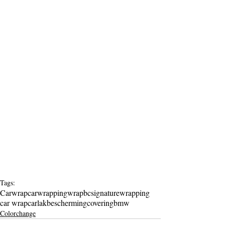
Tags:
Carwrap
carwrapping
wrap
bcsignature
wrapping
car wrap
car
lakbescherming
covering
bmw
Colorchange