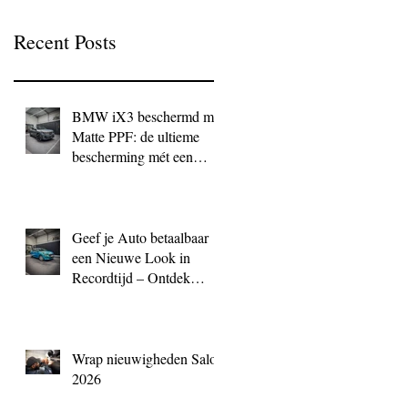
Recent Posts
BMW iX3 beschermd met
Matte PPF: de ultieme
bescherming mét een
exclusieve look
Geef je Auto betaalbaar
een Nieuwe Look in
Recordtijd – Ontdek
QuickWrap bij BC
Signature
Wrap nieuwigheden Salon
2026