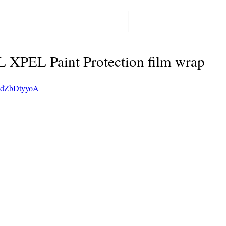
PPF LAKBESCHERMING
COLORCHANGE
CO
Post
PEL Paint Protection film wrap
7NdZbDtyyoA