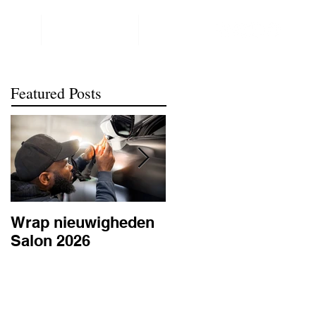
NTACT
REALISATIONS
meer
Featured Posts
Wrap nieuwigheden
Wat is PPF
Salon 2026
lakbescherming en
waarom is het
belangrijk? | BC
Signature Antwerpe