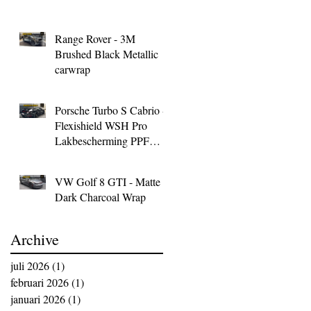
Range Rover - 3M
Brushed Black Metallic
carwrap
Porsche Turbo S Cabrio -
Flexishield WSH Pro
Lakbescherming PPF
Wrap
VW Golf 8 GTI - Matte
Dark Charcoal Wrap
Archive
juli 2026
(1)
1 post
februari 2026
(1)
1 post
januari 2026
(1)
1 post