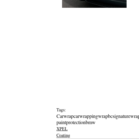
Tags:
Carwrap
carwrapping
wrap
bcsignature
wra
paintprotection
bmw
XPEL
Coating