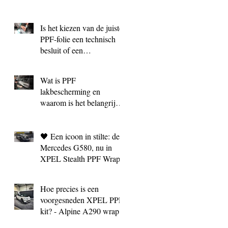
Is het kiezen van de juiste
PPF‑folie een technisch
besluit of een
marketingkeuze?
Wat is PPF
lakbescherming en
waarom is het belangrijk?
| BC Signature Antwerpen
🖤 Een icoon in stilte: de
Mercedes G580, nu in
XPEL Stealth PPF Wrap
Hoe precies is een
voorgesneden XPEL PPF
kit? - Alpine A290 wrap