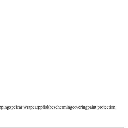
pping
xpel
car wrap
car
ppf
lakbescherming
covering
paint protection