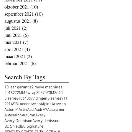
oktober 2021
(10)
10 posts
september 2021
(10)
10 posts
augustus 2021
(8)
8 posts
juli 2021
(2)
2 posts
juni 2021
(6)
6 posts
mei 2021
(7)
7 posts
april 2021
(4)
4 posts
maart 2021
(2)
2 posts
februari 2021
(6)
6 posts
Search By Tags
10 jaar garantie
2 move machines
2018
27
2MM
2wrap
30
370Z
3M
3d
4C
5 serie
640
640d
7
7 dingen
8 series
911
991
ASBL
Accentwrap
Alpina
Artwrap
Aston MArtin
Audi
Audi A7
Autojunior
Autosalon
Autumn
Avery
Avery Dennison
Avery denisson
BC Shield
BC Signature