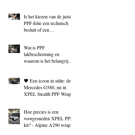
Is het kiezen van de juiste
PPF‑folie een technisch
besluit of een
marketingkeuze?
Wat is PPF
lakbescherming en
waarom is het belangrijk?
| BC Signature Antwerpen
🖤 Een icoon in stilte: de
Mercedes G580, nu in
XPEL Stealth PPF Wrap
Hoe precies is een
voorgesneden XPEL PPF
kit? - Alpine A290 wrap