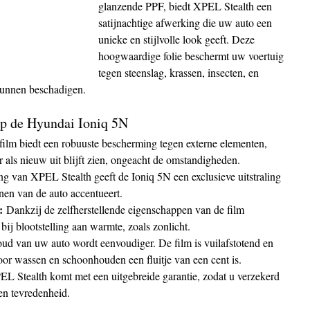
glanzende PPF, biedt XPEL Stealth een 
satijnachtige afwerking die uw auto een 
unieke en stijlvolle look geeft. Deze 
hoogwaardige folie beschermt uw voertuig 
tegen steenslag, krassen, insecten, en 
kunnen beschadigen.
p de Hyundai Ioniq 5N
film biedt een robuuste bescherming tegen externe elementen, 
als nieuw uit blijft zien, ongeacht de omstandigheden.
ng van XPEL Stealth geeft de Ioniq 5N een exclusieve uitstraling 
ijnen van de auto accentueert.
:
 Dankzij de zelfherstellende eigenschappen van de film 
bij blootstelling aan warmte, zoals zonlicht.
ud van uw auto wordt eenvoudiger. De film is vuilafstotend en 
or wassen en schoonhouden een fluitje van een cent is.
EL Stealth komt met een uitgebreide garantie, zodat u verzekerd 
en tevredenheid.