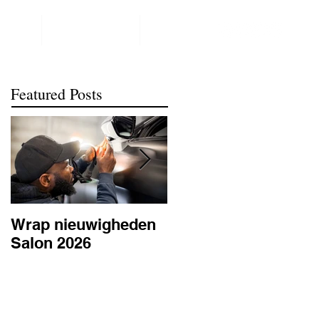
NTACT
REALISATIONS
meer
Featured Posts
Wrap nieuwigheden
Wat is PPF
Salon 2026
lakbescherming en
waarom is het
belangrijk? | BC
Signature Antwerpe