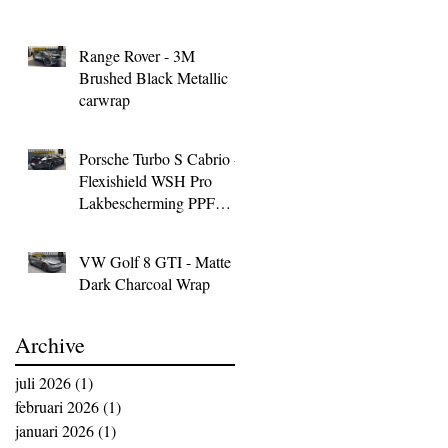
Range Rover - 3M
Brushed Black Metallic
carwrap
Porsche Turbo S Cabrio -
Flexishield WSH Pro
Lakbescherming PPF
Wrap
VW Golf 8 GTI - Matte
Dark Charcoal Wrap
Archive
juli 2026
(1)
1 post
februari 2026
(1)
1 post
januari 2026
(1)
1 post