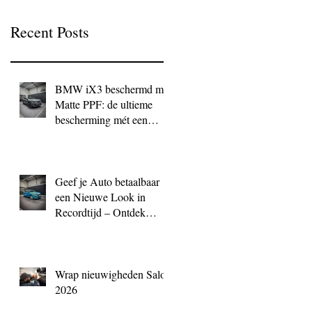
Recent Posts
BMW iX3 beschermd met
Matte PPF: de ultieme
bescherming mét een
exclusieve look
Geef je Auto betaalbaar
een Nieuwe Look in
Recordtijd – Ontdek
QuickWrap bij BC
Signature
Wrap nieuwigheden Salon
2026