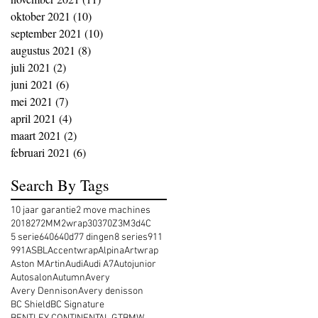
oktober 2021
(10)
10 posts
september 2021
(10)
10 posts
augustus 2021
(8)
8 posts
juli 2021
(2)
2 posts
juni 2021
(6)
6 posts
mei 2021
(7)
7 posts
april 2021
(4)
4 posts
maart 2021
(2)
2 posts
februari 2021
(6)
6 posts
Search By Tags
10 jaar garantie
2 move machines
2018
27
2MM
2wrap
30
370Z
3M
3d
4C
5 serie
640
640d
7
7 dingen
8 series
911
991
ASBL
Accentwrap
Alpina
Artwrap
Aston MArtin
Audi
Audi A7
Autojunior
Autosalon
Autumn
Avery
Avery Dennison
Avery denisson
BC Shield
BC Signature