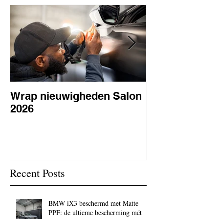
Wrap nieuwigheden Salon
Wat is PPF
2026
lakbeschermi
waarom is het 
BC Signature
Recent Posts
BMW iX3 beschermd met Matte
PPF: de ultieme bescherming mét