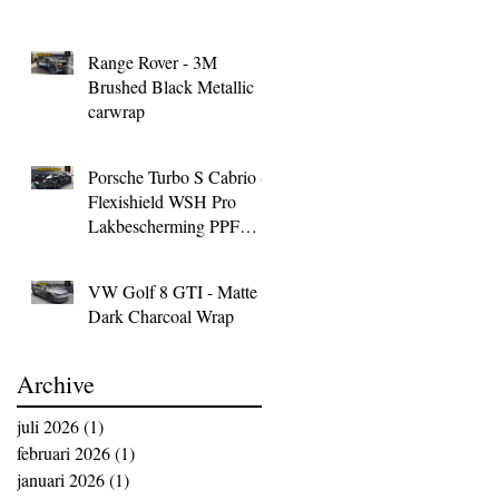
Range Rover - 3M
Brushed Black Metallic
carwrap
Porsche Turbo S Cabrio -
Flexishield WSH Pro
Lakbescherming PPF
Wrap
VW Golf 8 GTI - Matte
Dark Charcoal Wrap
Archive
juli 2026
(1)
1 post
februari 2026
(1)
1 post
januari 2026
(1)
1 post