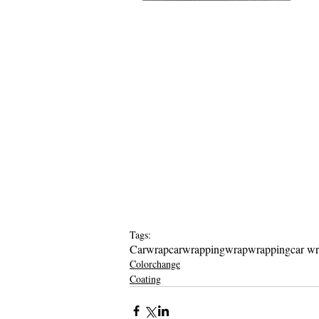
Tags:
Carwrap
carwrapping
wrap
wrapping
car w
Colorchange
Coating