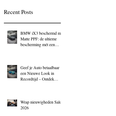
Recent Posts
BMW iX3 beschermd met
Matte PPF: de ultieme
bescherming mét een
exclusieve look
Geef je Auto betaalbaar
een Nieuwe Look in
Recordtijd – Ontdek
QuickWrap bij BC
Signature
Wrap nieuwigheden Salon
2026