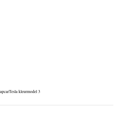
rap
car
Tesla kleur
model 3