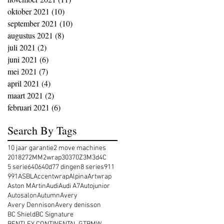
oktober 2021
(10)
10 posts
september 2021
(10)
10 posts
augustus 2021
(8)
8 posts
juli 2021
(2)
2 posts
juni 2021
(6)
6 posts
mei 2021
(7)
7 posts
april 2021
(4)
4 posts
maart 2021
(2)
2 posts
februari 2021
(6)
6 posts
Search By Tags
10 jaar garantie
2 move machines
2018
27
2MM
2wrap
30
370Z
3M
3d
4C
5 serie
640
640d
7
7 dingen
8 series
911
991
ASBL
Accentwrap
Alpina
Artwrap
Aston MArtin
Audi
Audi A7
Autojunior
Autosalon
Autumn
Avery
Avery Dennison
Avery denisson
BC Shield
BC Signature