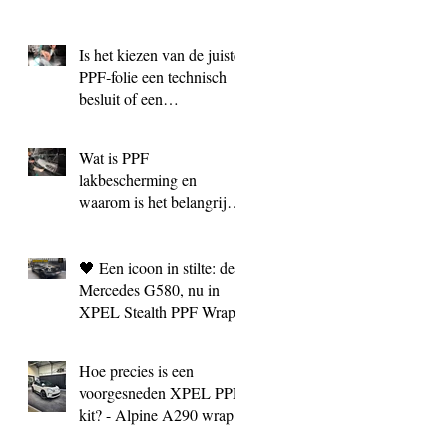
Is het kiezen van de juiste
PPF‑folie een technisch
besluit of een
marketingkeuze?
Wat is PPF
lakbescherming en
waarom is het belangrijk?
| BC Signature Antwerpen
🖤 Een icoon in stilte: de
Mercedes G580, nu in
XPEL Stealth PPF Wrap
Hoe precies is een
voorgesneden XPEL PPF
kit? - Alpine A290 wrap