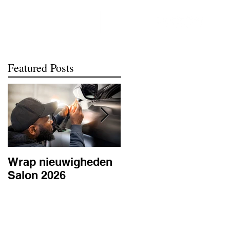
NTACT
REALISATIONS
meer
Featured Posts
Wrap nieuwigheden
Wat is PPF
Salon 2026
lakbescherming en
waarom is het
belangrijk? | BC
Signature Antwerpe