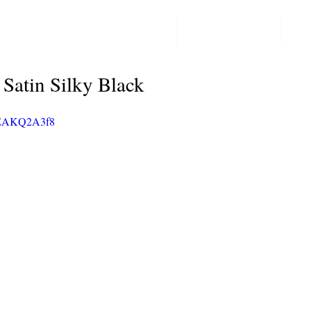
PPF LAKBESCHERMING
COLORCHANGE
CO
Post
 Satin Silky Black
l7EAKQ2A3f8