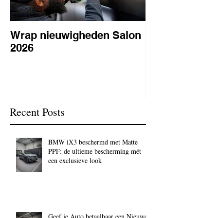
Wrap nieuwigheden Salon
Wat is PPF
2026
lakbeschermi
waarom is het 
BC Signature
Recent Posts
BMW iX3 beschermd met Matte
PPF: de ultieme bescherming mét
een exclusieve look
Geef je Auto betaalbaar een Nieuwe