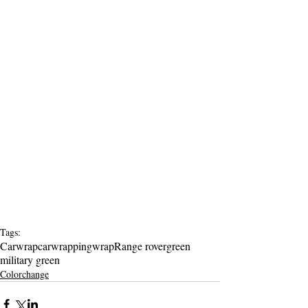
Tags:
Carwrap
carwrapping
wrap
Range rover
green
military green
Colorchange