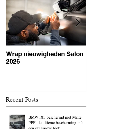
Wrap nieuwigheden Salon
Wat is PPF
2026
lakbeschermi
waarom is het 
BC Signature
Recent Posts
BMW iX3 beschermd met Matte
PPF: de ultieme bescherming mét
een exclusieve look