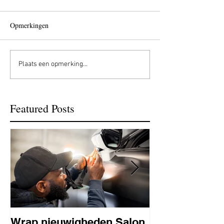
Opmerkingen
Plaats een opmerking...
Featured Posts
Wrap nieuwigheden Salon
Wat is PPF