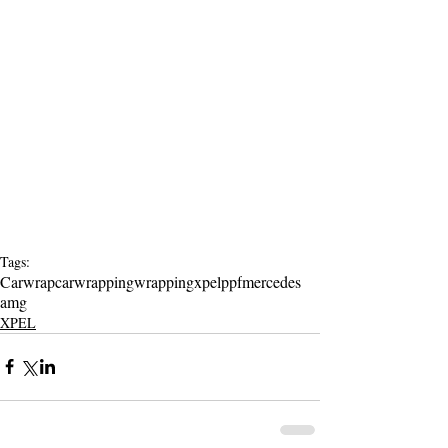
Tags:
Carwrap
carwrapping
wrapping
xpel
ppf
mercedes
amg
XPEL