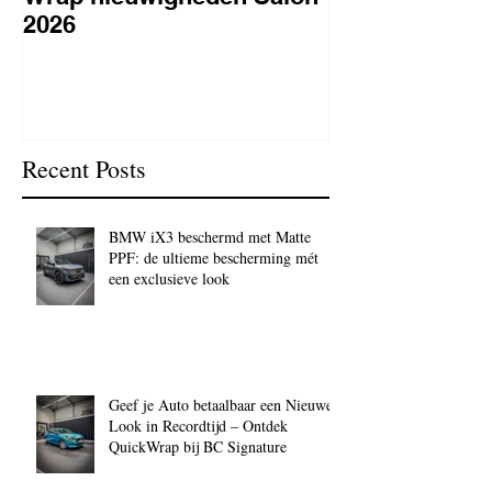
2026
lakbeschermi
waarom is het 
BC Signature
Recent Posts
BMW iX3 beschermd met Matte
PPF: de ultieme bescherming mét
een exclusieve look
Geef je Auto betaalbaar een Nieuwe
Look in Recordtijd – Ontdek
QuickWrap bij BC Signature