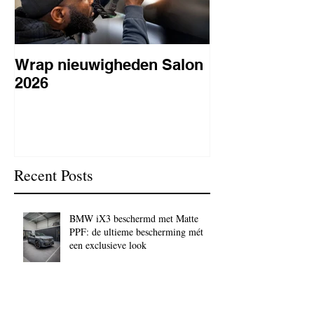
Wrap nieuwigheden Salon
Wat is PPF
2026
lakbeschermi
waarom is het 
BC Signature
Recent Posts
BMW iX3 beschermd met Matte
PPF: de ultieme bescherming mét
een exclusieve look