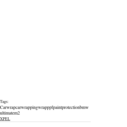
Tags:
Carwrap
carwrapping
wrap
ppf
paintprotection
bmw
ultimate
m2
XPEL