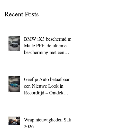
Recent Posts
BMW iX3 beschermd met
Matte PPF: de ultieme
bescherming mét een
exclusieve look
Geef je Auto betaalbaar
een Nieuwe Look in
Recordtijd – Ontdek
QuickWrap bij BC
Signature
Wrap nieuwigheden Salon
2026