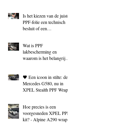
Is het kiezen van de juiste
PPF‑folie een technisch
besluit of een
marketingkeuze?
Wat is PPF
lakbescherming en
waarom is het belangrijk?
| BC Signature Antwerpen
🖤 Een icoon in stilte: de
Mercedes G580, nu in
XPEL Stealth PPF Wrap
Hoe precies is een
voorgesneden XPEL PPF
kit? - Alpine A290 wrap