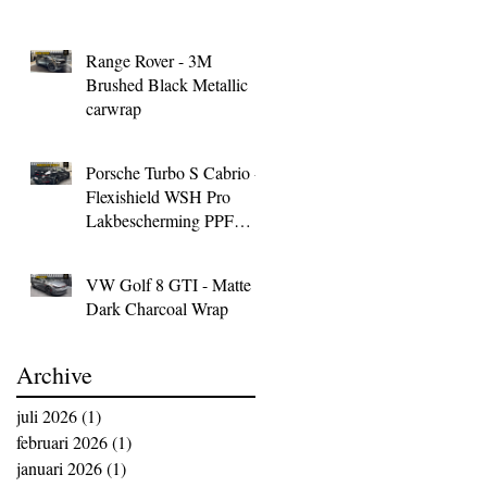
Range Rover - 3M
Brushed Black Metallic
carwrap
Porsche Turbo S Cabrio -
Flexishield WSH Pro
Lakbescherming PPF
Wrap
VW Golf 8 GTI - Matte
Dark Charcoal Wrap
Archive
juli 2026
(1)
1 post
februari 2026
(1)
1 post
januari 2026
(1)
1 post