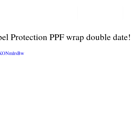
PPF LAKBESCHERMING
COLORCHANGE
CO
Post
pel Protection PPF wrap double date!
BiXONmlrsBw