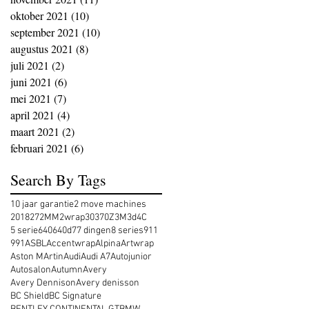
oktober 2021
(10)
10 posts
september 2021
(10)
10 posts
augustus 2021
(8)
8 posts
juli 2021
(2)
2 posts
juni 2021
(6)
6 posts
mei 2021
(7)
7 posts
april 2021
(4)
4 posts
maart 2021
(2)
2 posts
februari 2021
(6)
6 posts
Search By Tags
10 jaar garantie
2 move machines
2018
27
2MM
2wrap
30
370Z
3M
3d
4C
5 serie
640
640d
7
7 dingen
8 series
911
991
ASBL
Accentwrap
Alpina
Artwrap
Aston MArtin
Audi
Audi A7
Autojunior
Autosalon
Autumn
Avery
Avery Dennison
Avery denisson
BC Shield
BC Signature