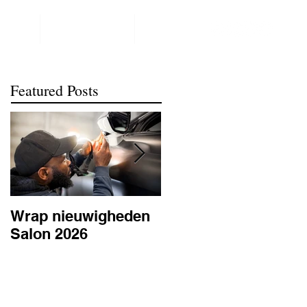
NTACT
REALISATIONS
meer
Featured Posts
Wrap nieuwigheden
Wat is PPF
Salon 2026
lakbescherming en
waarom is het
belangrijk? | BC
Signature Antwerpe