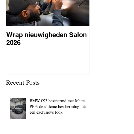
Wrap nieuwigheden Salon
Wat is PPF
2026
lakbeschermi
waarom is het 
BC Signature
Recent Posts
BMW iX3 beschermd met Matte
PPF: de ultieme bescherming mét
een exclusieve look