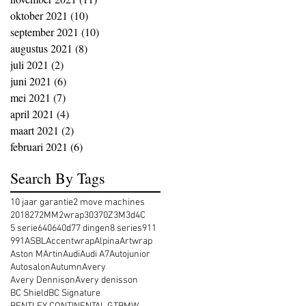
oktober 2021
(10)
10 posts
september 2021
(10)
10 posts
augustus 2021
(8)
8 posts
juli 2021
(2)
2 posts
juni 2021
(6)
6 posts
mei 2021
(7)
7 posts
april 2021
(4)
4 posts
maart 2021
(2)
2 posts
februari 2021
(6)
6 posts
Search By Tags
10 jaar garantie
2 move machines
2018
27
2MM
2wrap
30
370Z
3M
3d
4C
5 serie
640
640d
7
7 dingen
8 series
911
991
ASBL
Accentwrap
Alpina
Artwrap
Aston MArtin
Audi
Audi A7
Autojunior
Autosalon
Autumn
Avery
Avery Dennison
Avery denisson
BC Shield
BC Signature