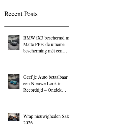
Recent Posts
BMW iX3 beschermd met
Matte PPF: de ultieme
bescherming mét een
exclusieve look
Geef je Auto betaalbaar
een Nieuwe Look in
Recordtijd – Ontdek
QuickWrap bij BC
Signature
Wrap nieuwigheden Salon
2026