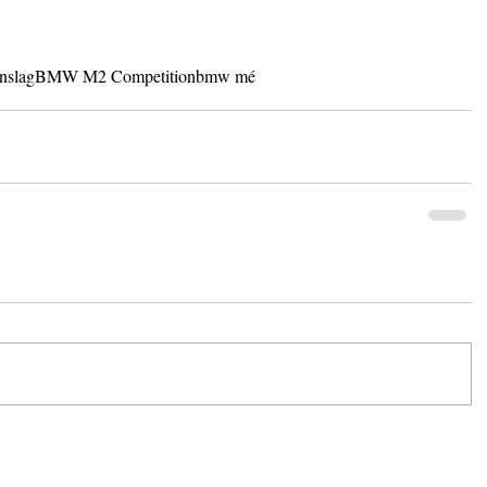
enslag
BMW M2 Competition
bmw mé