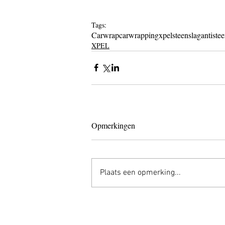
Tags:
Carwrap
carwrapping
xpel
steenslag
antiste
XPEL
Opmerkingen
Plaats een opmerking...