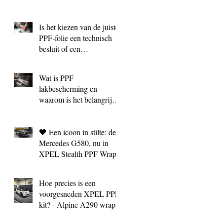
Is het kiezen van de juiste
PPF‑folie een technisch
besluit of een
marketingkeuze?
Wat is PPF
lakbescherming en
waarom is het belangrijk?
| BC Signature Antwerpen
🖤 Een icoon in stilte: de
Mercedes G580, nu in
XPEL Stealth PPF Wrap
Hoe precies is een
voorgesneden XPEL PPF
kit? - Alpine A290 wrap