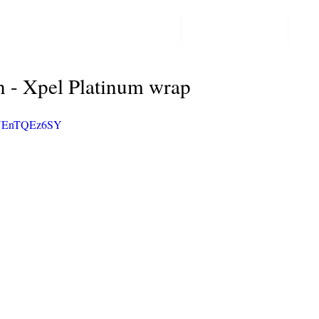
PPF LAKBESCHERMING
COLORCHANGE
CO
Post
- Xpel Platinum wrap
=TUEnTQEz6SY