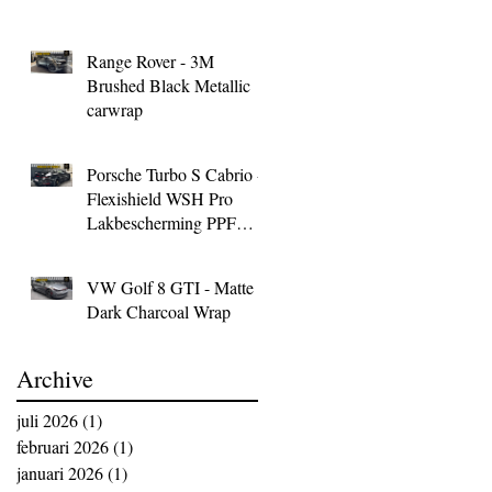
Range Rover - 3M
Brushed Black Metallic
carwrap
Porsche Turbo S Cabrio -
Flexishield WSH Pro
Lakbescherming PPF
Wrap
VW Golf 8 GTI - Matte
Dark Charcoal Wrap
Archive
juli 2026
(1)
1 post
februari 2026
(1)
1 post
januari 2026
(1)
1 post