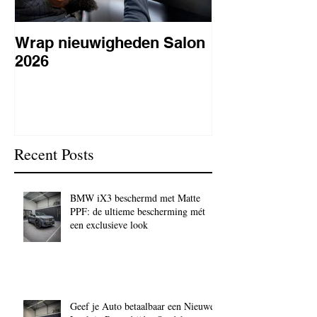
Wrap nieuwigheden Salon
Wat is PPF
2026
lakbeschermi
waarom is het 
BC Signature
Recent Posts
BMW iX3 beschermd met Matte
PPF: de ultieme bescherming mét
een exclusieve look
Geef je Auto betaalbaar een Nieuwe