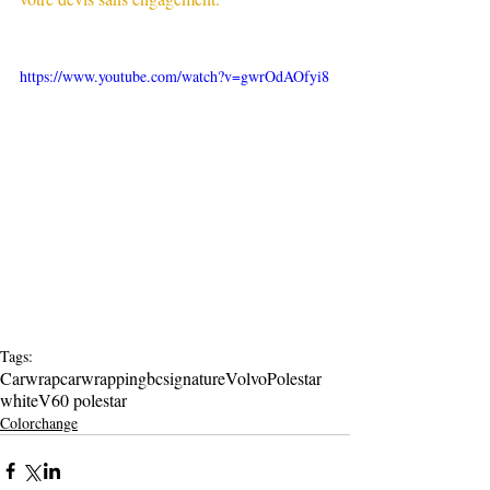
https://www.youtube.com/watch?v=gwrOdAOfyi8
Tags:
Carwrap
carwrapping
bcsignature
Volvo
Polestar
white
V60 polestar
Colorchange