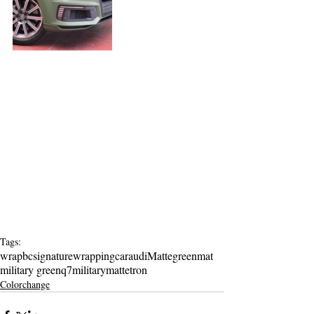
Tags:
wrap
bcsignature
wrapping
car
audi
Matte
green
mat
military green
q7
military
matt
etron
Colorchange