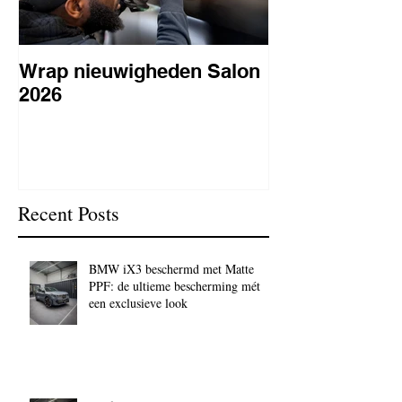
Wrap nieuwigheden Salon
Wat is PPF
2026
lakbeschermi
waarom is het 
BC Signature
Recent Posts
BMW iX3 beschermd met Matte
PPF: de ultieme bescherming mét
een exclusieve look