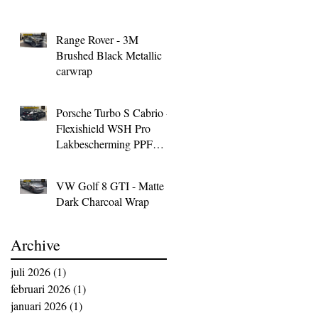
Range Rover - 3M
Brushed Black Metallic
carwrap
Porsche Turbo S Cabrio -
Flexishield WSH Pro
Lakbescherming PPF
Wrap
VW Golf 8 GTI - Matte
Dark Charcoal Wrap
Archive
juli 2026
(1)
1 post
februari 2026
(1)
1 post
januari 2026
(1)
1 post