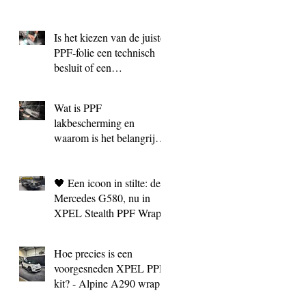
Is het kiezen van de juiste
PPF‑folie een technisch
besluit of een
marketingkeuze?
Wat is PPF
lakbescherming en
waarom is het belangrijk?
| BC Signature Antwerpen
🖤 Een icoon in stilte: de
Mercedes G580, nu in
XPEL Stealth PPF Wrap
Hoe precies is een
voorgesneden XPEL PPF
kit? - Alpine A290 wrap