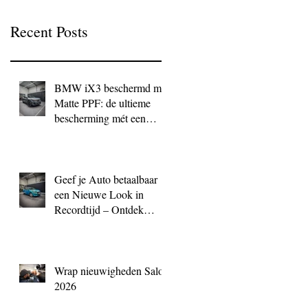
Recent Posts
BMW iX3 beschermd met
Matte PPF: de ultieme
bescherming mét een
exclusieve look
Geef je Auto betaalbaar
een Nieuwe Look in
Recordtijd – Ontdek
QuickWrap bij BC
Signature
Wrap nieuwigheden Salon
2026