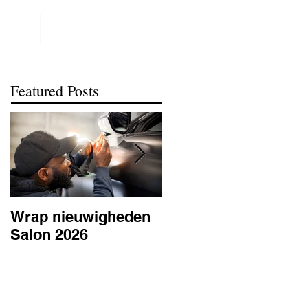
NTACT
REALISATIONS
meer
Featured Posts
Wrap nieuwigheden
Wat is PPF
Salon 2026
lakbescherming en
waarom is het
belangrijk? | BC
Signature Antwerpe