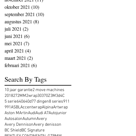
oktober 2021
(10)
10 posts
september 2021
(10)
10 posts
augustus 2021
(8)
8 posts
juli 2021
(2)
2 posts
juni 2021
(6)
6 posts
mei 2021
(7)
7 posts
april 2021
(4)
4 posts
maart 2021
(2)
2 posts
februari 2021
(6)
6 posts
Search By Tags
10 jaar garantie
2 move machines
2018
27
2MM
2wrap
30
370Z
3M
3d
4C
5 serie
640
640d
7
7 dingen
8 series
911
991
ASBL
Accentwrap
Alpina
Artwrap
Aston MArtin
Audi
Audi A7
Autojunior
Autosalon
Autumn
Avery
Avery Dennison
Avery denisson
BC Shield
BC Signature