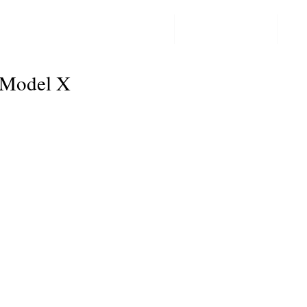
PPF LAKBESCHERMING
COLORCHANGE
CO
Post
a Model X