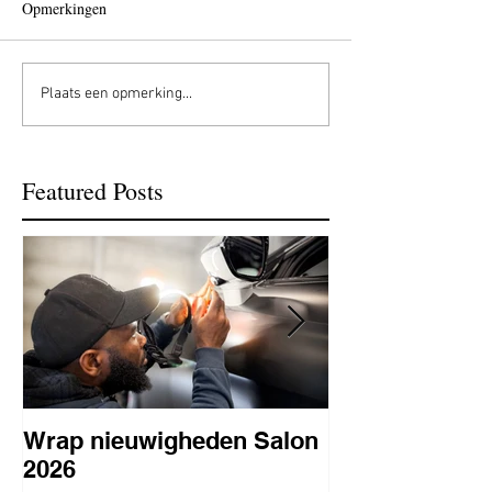
Opmerkingen
Plaats een opmerking...
Featured Posts
Wrap nieuwigheden Salon
Wat is PPF
2026
lakbeschermi