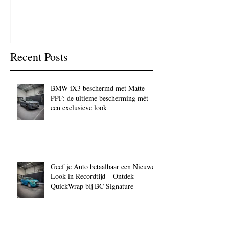
waarom is het 
BC Signature
Recent Posts
BMW iX3 beschermd met Matte
PPF: de ultieme bescherming mét
een exclusieve look
Geef je Auto betaalbaar een Nieuwe
Look in Recordtijd – Ontdek
QuickWrap bij BC Signature