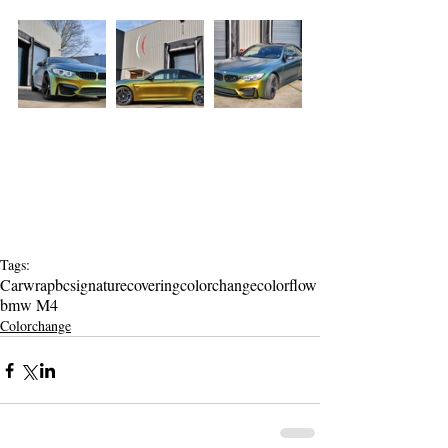
Tags:
Carwrap
bcsignature
covering
colorchange
colorflow
bmw M4
Colorchange