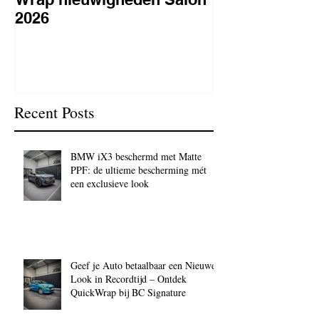
2026
lakbeschermi
waarom is het 
BC Signature
Recent Posts
BMW iX3 beschermd met Matte
PPF: de ultieme bescherming mét
een exclusieve look
Geef je Auto betaalbaar een Nieuwe
Look in Recordtijd – Ontdek
QuickWrap bij BC Signature