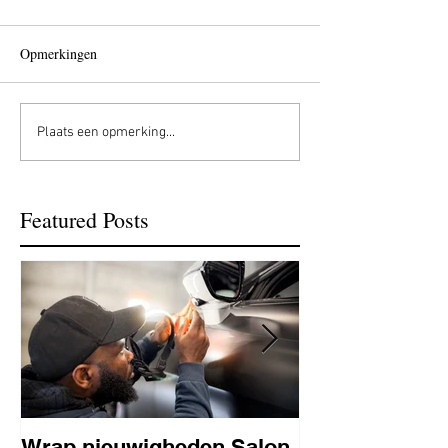
Opmerkingen
Plaats een opmerking...
Featured Posts
Wrap nieuwigheden Salon
Wat is PPF