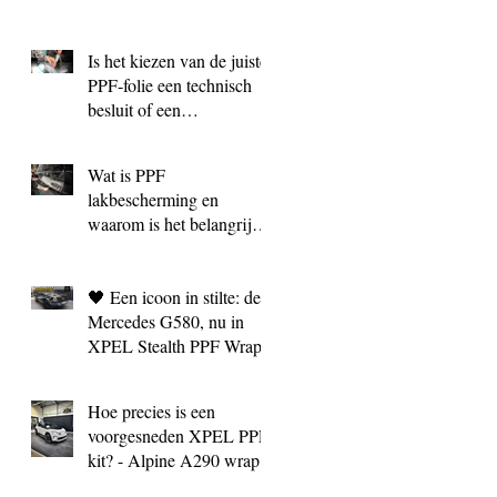
Is het kiezen van de juiste
PPF‑folie een technisch
besluit of een
marketingkeuze?
Wat is PPF
lakbescherming en
waarom is het belangrijk?
| BC Signature Antwerpen
🖤 Een icoon in stilte: de
Mercedes G580, nu in
XPEL Stealth PPF Wrap
Hoe precies is een
voorgesneden XPEL PPF
kit? - Alpine A290 wrap