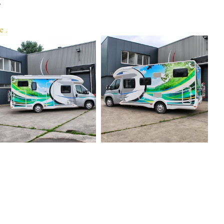
?
e .