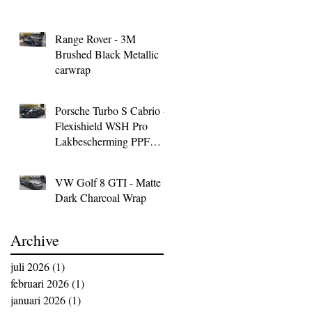
Range Rover - 3M
Brushed Black Metallic
carwrap
Porsche Turbo S Cabrio -
Flexishield WSH Pro
Lakbescherming PPF
Wrap
VW Golf 8 GTI - Matte
Dark Charcoal Wrap
Archive
juli 2026
(1)
1 post
februari 2026
(1)
1 post
januari 2026
(1)
1 post