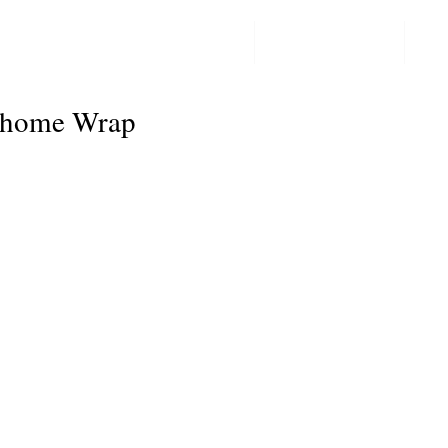
PPF LAKBESCHERMING
COLORCHANGE
CO
Post
rhome Wrap