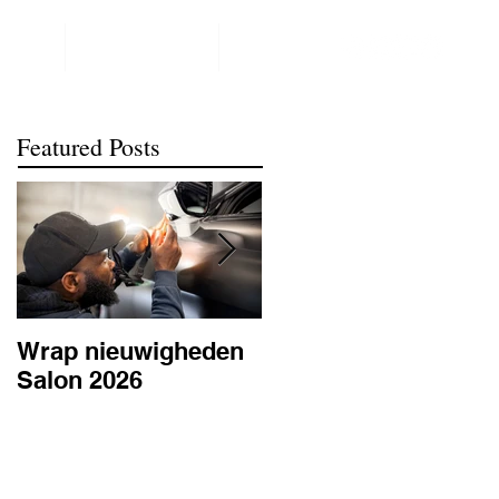
NTACT
REALISATIONS
meer
Featured Posts
Wrap nieuwigheden
Wat is PPF
Salon 2026
lakbescherming en
waarom is het
belangrijk? | BC
Signature Antwerpe