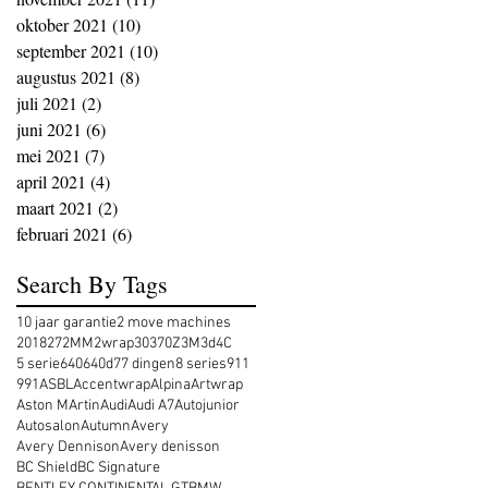
oktober 2021
(10)
10 posts
september 2021
(10)
10 posts
augustus 2021
(8)
8 posts
juli 2021
(2)
2 posts
juni 2021
(6)
6 posts
mei 2021
(7)
7 posts
april 2021
(4)
4 posts
maart 2021
(2)
2 posts
februari 2021
(6)
6 posts
Search By Tags
10 jaar garantie
2 move machines
2018
27
2MM
2wrap
30
370Z
3M
3d
4C
5 serie
640
640d
7
7 dingen
8 series
911
991
ASBL
Accentwrap
Alpina
Artwrap
Aston MArtin
Audi
Audi A7
Autojunior
Autosalon
Autumn
Avery
Avery Dennison
Avery denisson
BC Shield
BC Signature