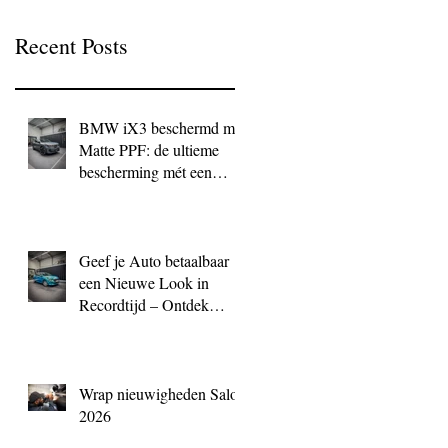
Recent Posts
BMW iX3 beschermd met
Matte PPF: de ultieme
bescherming mét een
exclusieve look
Geef je Auto betaalbaar
een Nieuwe Look in
Recordtijd – Ontdek
QuickWrap bij BC
Signature
Wrap nieuwigheden Salon
2026