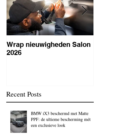
Wrap nieuwigheden Salon
Wat is PPF
2026
lakbeschermi
waarom is het 
BC Signature
Recent Posts
BMW iX3 beschermd met Matte
PPF: de ultieme bescherming mét
een exclusieve look