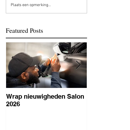
Plaats een opmerking...
Featured Posts
Wrap nieuwigheden Salon
Wat is PPF
2026
lakbeschermi
waarom is het 
BC Signature